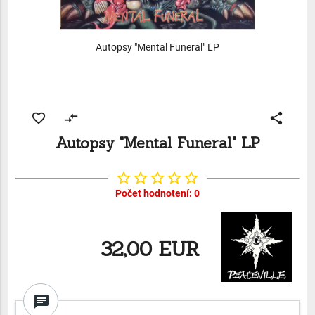
Autopsy "Mental Funeral" LP
favorite_border
compare_arrows
share
Autopsy "Mental Funeral" LP
star_border
star_border
star_border
star_border
star_border
Počet hodnotení: 0
32,00 EUR
chat