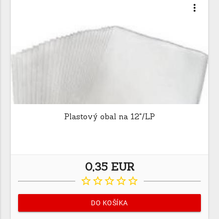
more_vert
Plastový obal na 12"/LP
0,35 EUR
star_border
star_border
star_border
star_border
star_border
DO KOŠÍKA