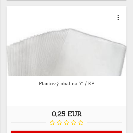
more_vert
Plastový obal na 7" / EP
0,25 EUR
star_border
star_border
star_border
star_border
star_border