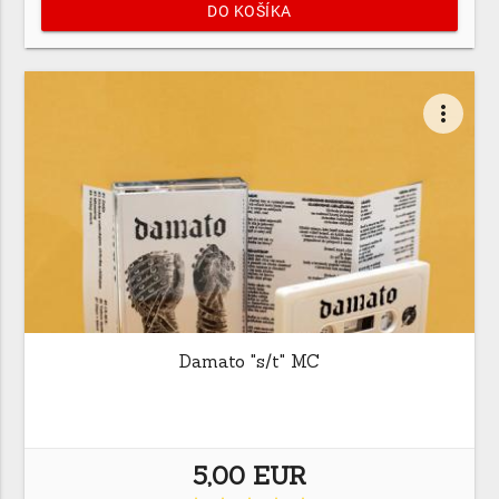
DO KOŠÍKA
more_vert
Damato "s/t" MC
5,00 EUR