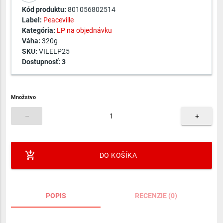
Kód produktu:
801056802514
Label:
Peaceville
Kategória:
LP na objednávku
Váha:
320g
SKU:
VILELP25
Dostupnosť:
3
Množstvo
–
+
add_shopping_cart
DO KOŠÍKA
POPIS
RECENZIE (0)