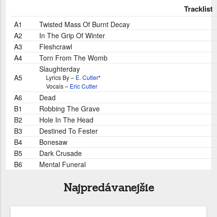
Tracklist
A1
Twisted Mass Of Burnt Decay
A2
In The Grip Of Winter
A3
Fleshcrawl
A4
Torn From The Womb
E. Cutler
Slaughterday
Eric Cutler
A5
Lyrics By –
E. Cutler
*
Vocals –
Eric Cutler
A6
Dead
B1
Robbing The Grave
B2
Hole In The Head
B3
Destined To Fester
B4
Bonesaw
B5
Dark Crusade
B6
Mental Funeral
Najpredávanejšie