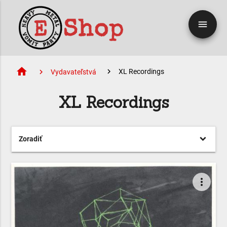
menu
home
XL Recordings
Vydavateľstvá
XL Recordings
Zoradiť
more_vert