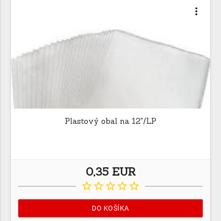
more_vert
Plastový obal na 12"/LP
0,35 EUR
star_border
star_border
star_border
star_border
star_border
DO KOŠÍKA