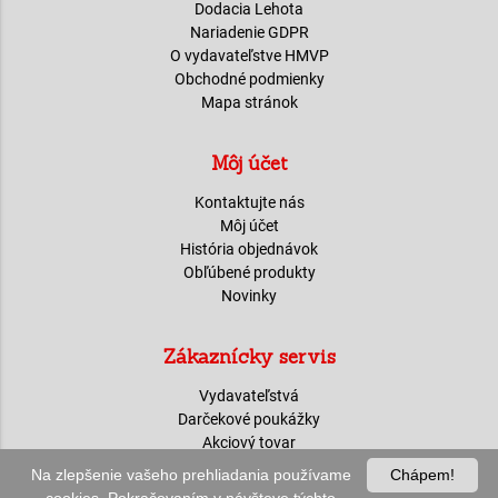
Dodacia Lehota
Nariadenie GDPR
O vydavateľstve HMVP
Obchodné podmienky
Mapa stránok
Môj účet
Kontaktujte nás
Môj účet
História objednávok
Obľúbené produkty
Novinky
Zákaznícky servis
Vydavateľstvá
Darčekové poukážky
Akciový tovar
Na zlepšenie vašeho prehliadania používame
Chápem!
0
shopping_cart