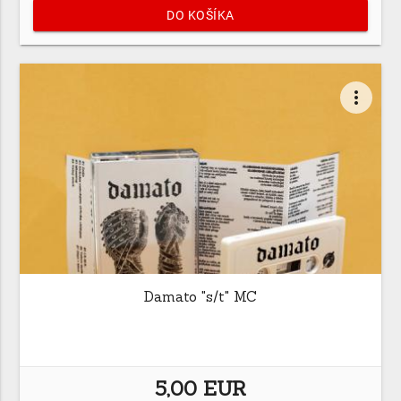
DO KOŠÍKA
more_vert
Damato "s/t" MC
5,00 EUR