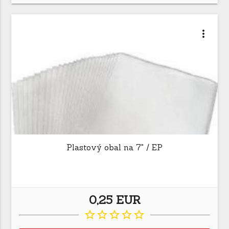
more_vert
Plastový obal na 7" / EP
0,25 EUR
star_border
star_border
star_border
star_border
star_border