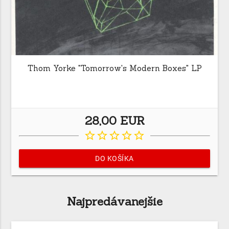
Thom Yorke ‎"Tomorrow's Modern Boxes" LP
28,00 EUR
star_border
star_border
star_border
star_border
star_border
DO KOŠÍKA
Najpredávanejšie