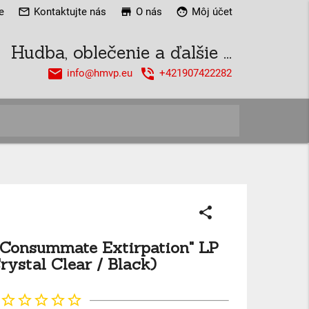
e
mail_outline
Kontaktujte nás
store
O nás
face
Môj účet
Hudba, oblečenie a ďalšie ...
email
phone_in_talk
info@hmvp.eu
+421907422282
close
share
 "Consummate Extirpation" LP
rystal Clear / Black)
star_border
star_border
star_border
star_border
star_border