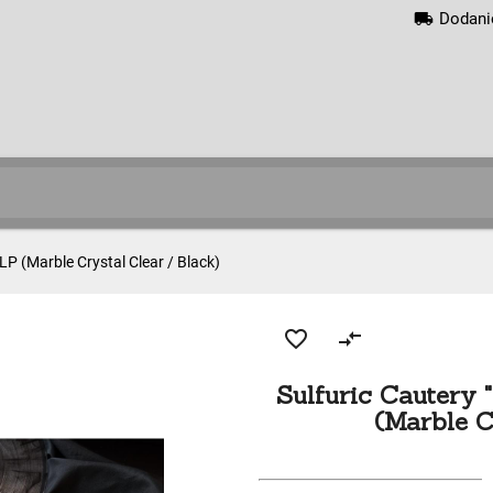
local_shipping
Dodani
LP (Marble Crystal Clear / Black)
favorite_border
compare_arrows
Sulfuric Cautery
(Marble C