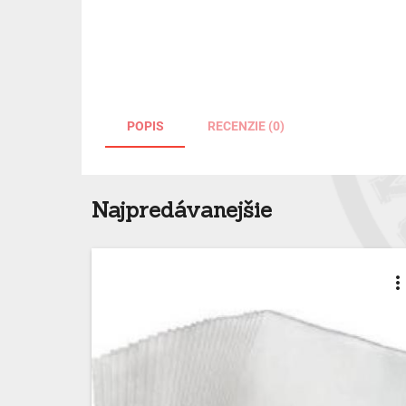
POPIS
RECENZIE (0)
Najpredávanejšie
more_ver