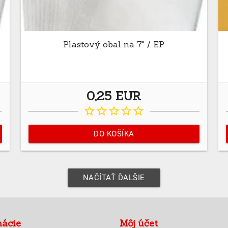
Plastový obal na 7" / EP
0,25 EUR
star_border
star_border
star_border
star_border
star_border
DO KOŠÍKA
NAČÍTAŤ ĎALŠIE
mácie
Môj účet