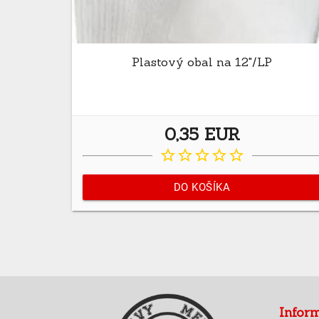
Plastový obal na 12"/LP
0,35 EUR
star_border
star_border
star_border
star_border
star_border
DO KOŠÍKA
Infor