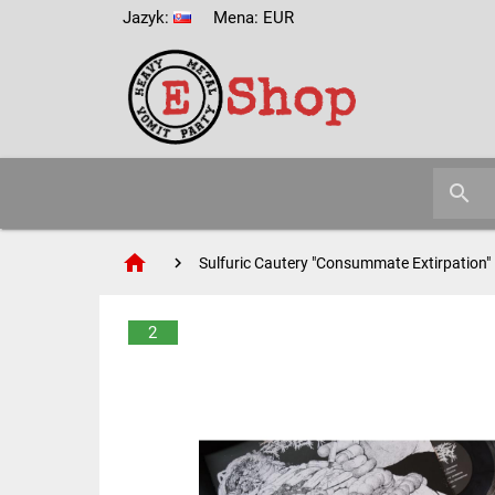
Jazyk:
Mena: EUR
search
home
Sulfuric Cautery "Consummate Extirpation" 
2