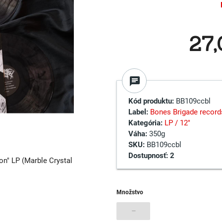
27
chat
Kód produktu:
BB109ccbl
Label:
Bones Brigade record
Kategória:
LP / 12"
Váha:
350g
SKU:
BB109ccbl
Dostupnosť:
2
on" LP (Marble Crystal
Množstvo
–