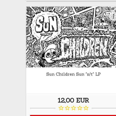
more_ver
Sun Children Sun "s/t" LP
12,00 EUR
star_border
star_border
star_border
star_border
star_border