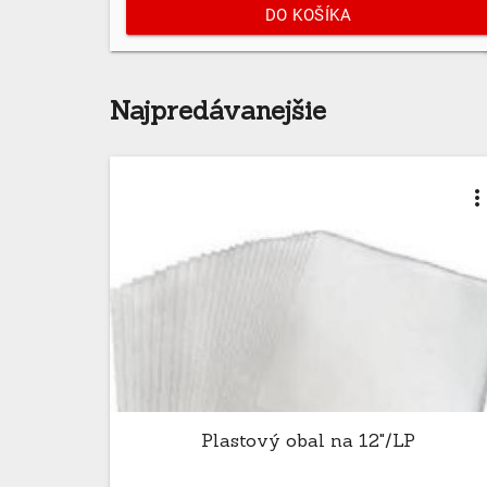
DO KOŠÍKA
Najpredávanejšie
more_ver
Plastový obal na 12"/LP