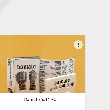
more_vert
Damato "s/t" MC