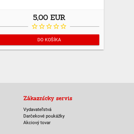
5,00 EUR
star_border
star_border
star_border
star_border
star_border
DO KOŠÍKA
Zákaznícky servis
Vydavateľstvá
Darčekové poukážky
Akciový tovar