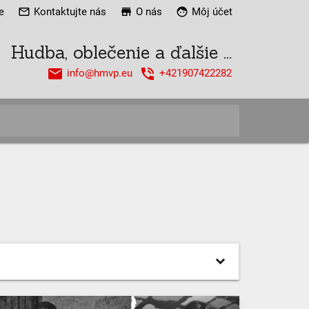
e
mail_outline
Kontaktujte nás
store
O nás
face
Môj účet
Hudba, oblečenie a ďalšie ...
email
phone_in_talk
info@hmvp.eu
+421907422282
close