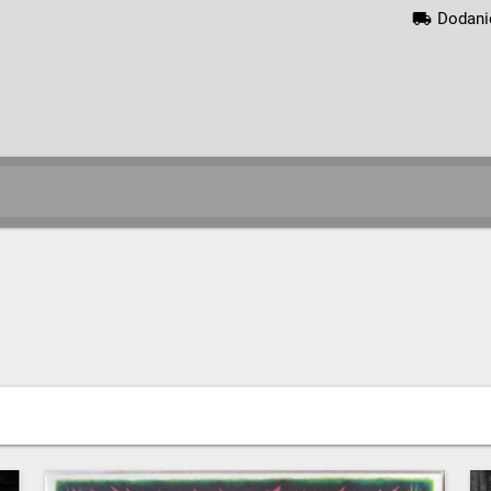
local_shipping
Dodani