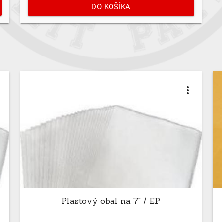
DO KOŠÍKA
t
more_vert
Plastový obal na 7" / EP