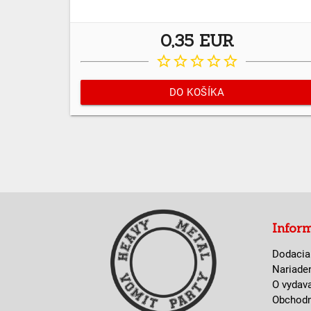
0,35 EUR
star_border
star_border
star_border
star_border
star_border
DO KOŠÍKA
Infor
Dodacia
Nariade
O vydav
Obchod