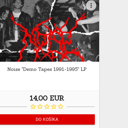
more_vert
Noise "Demo Tapes 1991-1995" LP
14,00 EUR
star_border
star_border
star_border
star_border
star_border
DO KOŠÍKA