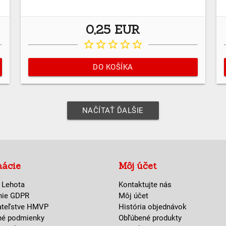
0,25 EUR
star_border
star_border
star_border
star_border
star_border
DO KOŠÍKA
NAČÍTAŤ ĎALŠIE
mácie
Môj účet
 Lehota
Kontaktujte nás
nie GDPR
Môj účet
ateľstve HMVP
História objednávok
né podmienky
Obľúbené produkty