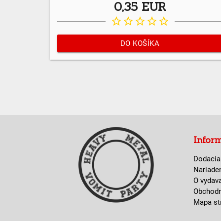
0,35 EUR
star_border
star_border
star_border
star_border
star_border
DO KOŠÍKA
Infor
Dodacia
Nariade
O vydav
Obchod
Mapa st