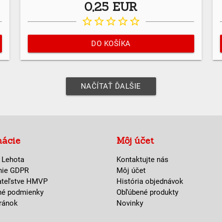
0,25 EUR
star_border
star_border
star_border
star_border
star_border
DO KOŠÍKA
NAČÍTAŤ ĎALŠIE
mácie
Môj účet
 Lehota
Kontaktujte nás
nie GDPR
Môj účet
ateľstve HMVP
História objednávok
né podmienky
Obľúbené produkty
ránok
Novinky