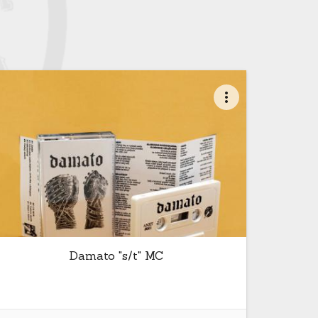
more_vert
Damato "s/t" MC