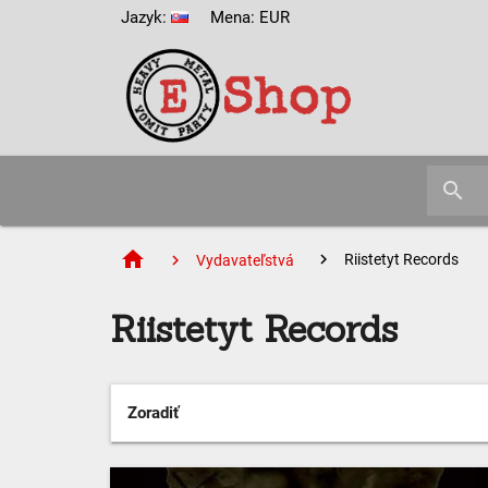
Jazyk:
Mena: EUR
search
home
Riistetyt Records
Vydavateľstvá
Riistetyt Records
Zoradiť