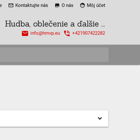
e
mail_outline
Kontaktujte nás
store
O nás
face
Môj účet
Hudba, oblečenie a ďalšie ...
email
phone_in_talk
info@hmvp.eu
+421907422282
close