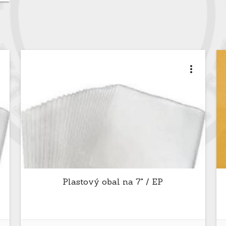
t
more_vert
Plastový obal na 7" / EP