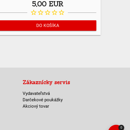
5,00 EUR
star_border
star_border
star_border
star_border
star_border
DO KOŠÍKA
Zákaznícky servis
Vydavateľstvá
Darčekové poukážky
Akciový tovar
0