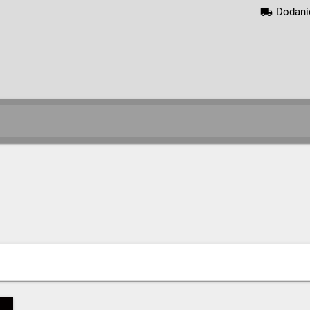
local_shipping
Dodani