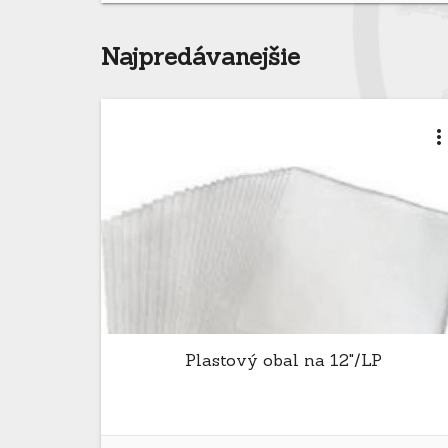
Najpredávanejšie
more_ver
Plastový obal na 12"/LP