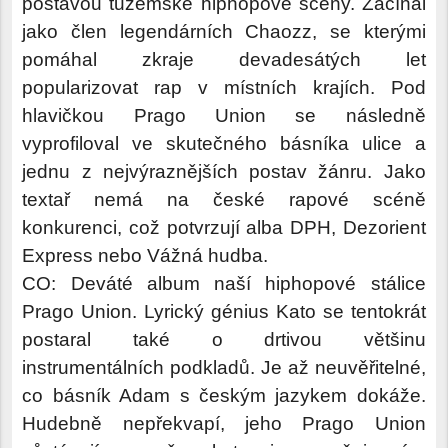
postavou tuzemské hiphopové scény. Začínal
jako člen legendárních Chaozz, se kterými
pomáhal zkraje devadesátých let
popularizovat rap v místních krajích. Pod
hlavičkou Prago Union se následně
vyprofiloval ve skutečného básníka ulice a
jednu z nejvýraznějších postav žánru. Jako
textař nemá na české rapové scéně
konkurenci, což potvrzují alba DPH, Dezorient
Express nebo Vážná hudba.
CO: Deváté album naší hiphopové stálice
Prago Union. Lyrický génius Kato se tentokrát
postaral také o drtivou většinu
instrumentálních podkladů. Je až neuvěřitelné,
co básník Adam s českým jazykem dokáže.
Hudebně nepřekvapí, jeho Prago Union