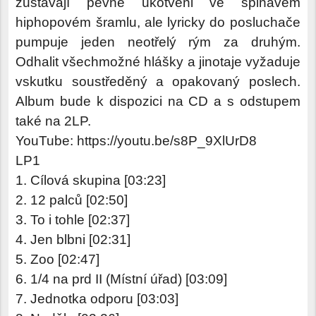
zůstávají pevně ukotveni ve špinavém
hiphopovém šramlu, ale lyricky do posluchače
pumpuje jeden neotřelý rým za druhým.
Odhalit všechmožné hlášky a jinotaje vyžaduje
vskutku soustředěný a opakovaný poslech.
Album bude k dispozici na CD a s odstupem
také na 2LP.
YouTube: https://youtu.be/s8P_9XlUrD8
LP1
1. Cílová skupina [03:23]
2. 12 palců [02:50]
3. To i tohle [02:37]
4. Jen blbni [02:31]
5. Zoo [02:47]
6. 1/4 na prd II (Místní úřad) [03:09]
7. Jednotka odporu [03:03]