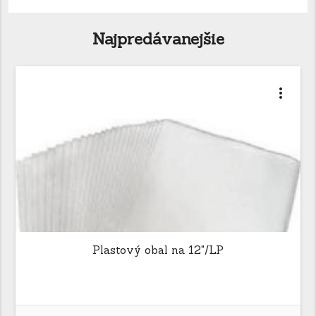
Najpredávanejšie
more_vert
Plastový obal na 12"/LP