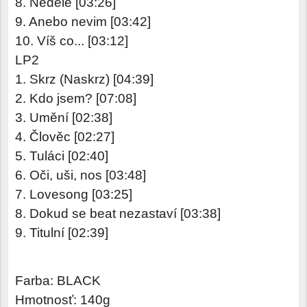
8. Neděle [03:26]
9. Anebo nevim [03:42]
10. Víš co... [03:12]
LP2
1. Skrz (Naskrz) [04:39]
2. Kdo jsem? [07:08]
3. Umění [02:38]
4. Člověc [02:27]
5. Tuláci [02:40]
6. Oči, uši, nos [03:48]
7. Lovesong [03:25]
8. Dokud se beat nezastaví [03:38]
9. Titulní [02:39]
Farba: BLACK
Hmotnosť: 140g