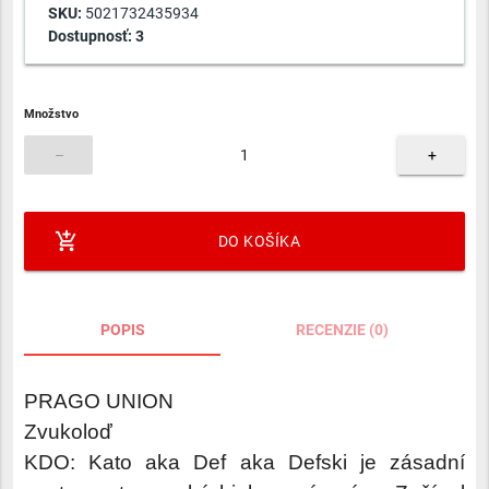
SKU:
5021732435934
Dostupnosť:
3
Množstvo
–
+
add_shopping_cart
DO KOŠÍKA
POPIS
RECENZIE (0)
PRAGO UNION
Zvukoloď
KDO: Kato aka Def aka Defski je zásadní