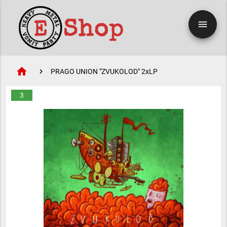
menu
home
PRAGO UNION "ZVUKOLOD" 2xLP
3