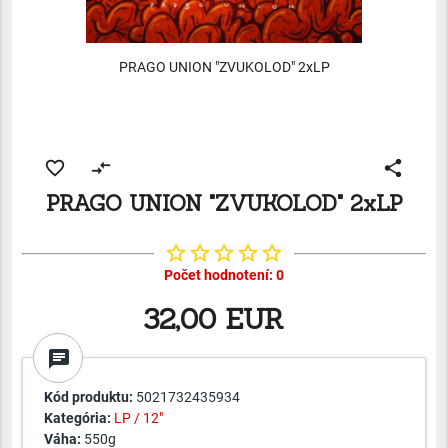
PRAGO UNION "ZVUKOLOD" 2xLP
favorite_border
compare_arrows
share
PRAGO UNION "ZVUKOLOD" 2xLP
star_border
star_border
star_border
star_border
star_border
Počet hodnotení: 0
32,00 EUR
chat
Kód produktu:
5021732435934
Kategória:
LP / 12"
Váha:
550g