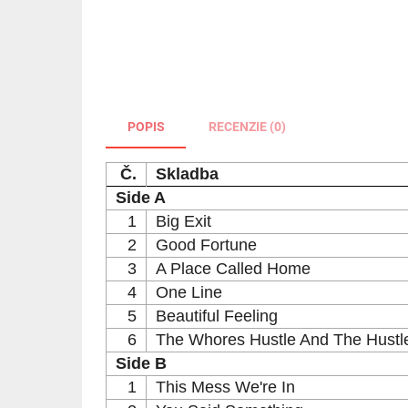
POPIS
RECENZIE (0)
Č.
Skladba
Side A
1
Big Exit
2
Good Fortune
3
A Place Called Home
4
One Line
5
Beautiful Feeling
6
The Whores Hustle And The Hustl
Side B
1
This Mess We're In