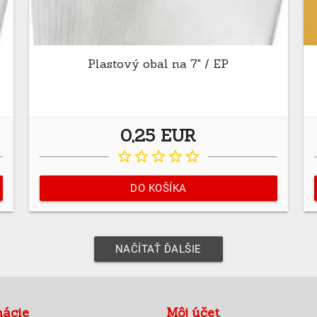
Plastový obal na 7" / EP
0,25 EUR
star_border
star_border
star_border
star_border
star_border
DO KOŠÍKA
NAČÍTAŤ ĎALŠIE
mácie
Môj účet