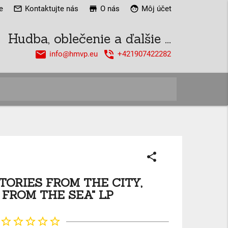
e
mail_outline
Kontaktujte nás
store
O nás
face
Môj účet
Hudba, oblečenie a ďalšie ...
email
phone_in_talk
info@hmvp.eu
+421907422282
close
share
TORIES FROM THE CITY,
 FROM THE SEA" LP
star_border
star_border
star_border
star_border
star_border