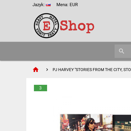
Jazyk:
Mena: EUR
search
home
PJ HARVEY "STORIES FROM THE CITY, STO
3