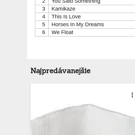
2
You Said Something
3
Kamikaze
4
This Is Love
5
Horses In My Dreams
6
We Float
Najpredávanejšie
more_ver