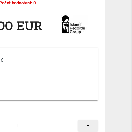
Počet hodnotení: 0
,00 EUR
16
u
+