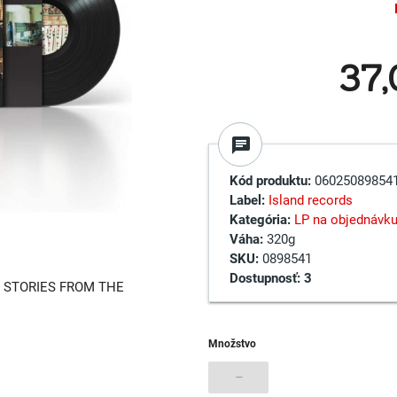
37
chat
Kód produktu:
06025089854
Label:
Island records
Kategória:
LP na objednávk
Váha:
320g
SKU:
0898541
Dostupnosť:
3
, STORIES FROM THE
Množstvo
–