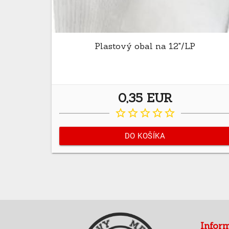
Plastový obal na 12"/LP
0,35 EUR
star_border
star_border
star_border
star_border
star_border
DO KOŠÍKA
Infor