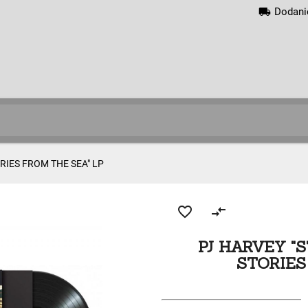
local_shipping
Dodani
RIES FROM THE SEA" LP
favorite_border
compare_arrows
PJ HARVEY "S
STORIES