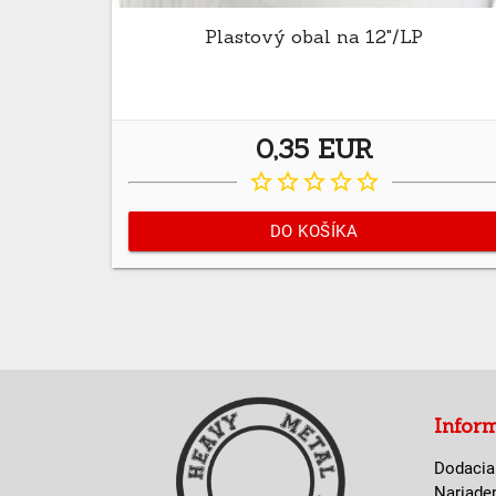
Plastový obal na 12"/LP
0,35 EUR
star_border
star_border
star_border
star_border
star_border
DO KOŠÍKA
Infor
Dodacia
Nariade