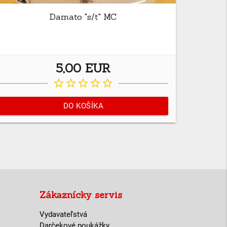
Damato "s/t" MC
5,00 EUR
star_border
star_border
star_border
star_border
star_border
DO KOŠÍKA
Zákaznícky servis
Vydavateľstvá
Darčekové poukážky