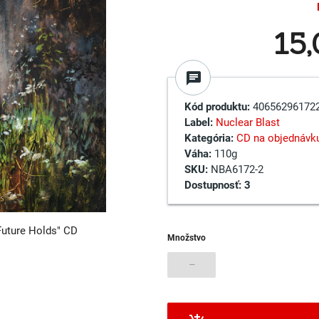
15
chat
Kód produktu:
40656296172
Label:
Nuclear Blast
Kategória:
CD na objednávk
Váha:
110g
SKU:
NBA6172-2
Dostupnosť:
3
Future Holds" CD
Množstvo
–