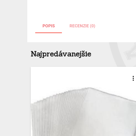
POPIS
RECENZIE (0)
Najpredávanejšie
more_ver