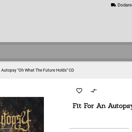
local_shipping
Dodani
n Autopsy "Oh What The Future Holds" CD
favorite_border
compare_arrows
Fit For An Autops