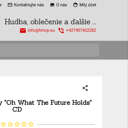
e
mail_outline
Kontaktujte nás
store
O nás
face
Môj účet
Hudba, oblečenie a ďalšie ...
email
phone_in_talk
info@hmvp.eu
+421907422282
close
share
y "Oh What The Future Holds"
CD
star_border
star_border
star_border
star_border
star_border