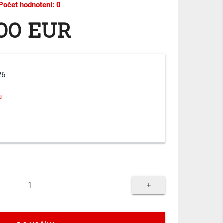
Počet hodnotení: 0
,00 EUR
26
u
+