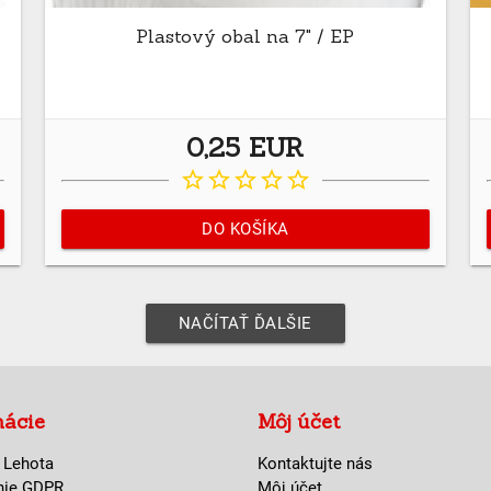
Plastový obal na 7" / EP
0,25 EUR
star_border
star_border
star_border
star_border
star_border
DO KOŠÍKA
NAČÍTAŤ ĎALŠIE
mácie
Môj účet
 Lehota
Kontaktujte nás
nie GDPR
Môj účet