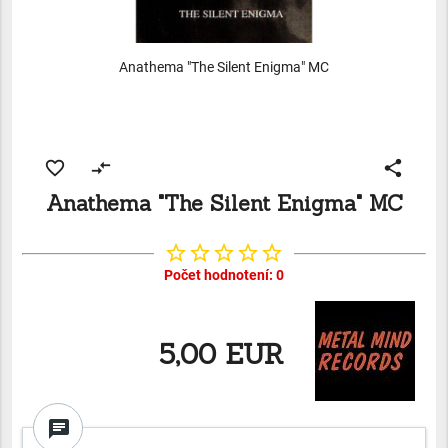
Anathema "The Silent Enigma" MC
favorite_border
compare_arrows
share
Anathema "The Silent Enigma" MC
star_border
star_border
star_border
star_border
star_border
Počet hodnotení: 0
5,00 EUR
chat