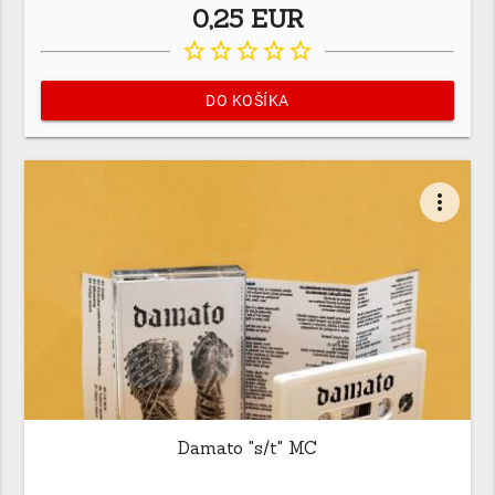
0,25 EUR
star_border
star_border
star_border
star_border
star_border
DO KOŠÍKA
more_vert
Damato "s/t" MC