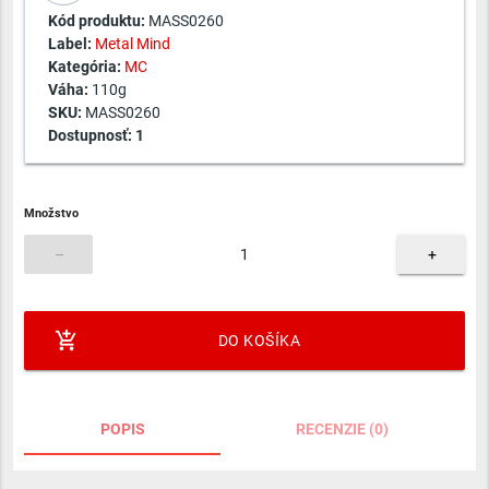
Kód produktu:
MASS0260
Label:
Metal Mind
Kategória:
MC
Váha:
110g
SKU:
MASS0260
Dostupnosť:
1
Množstvo
–
+
add_shopping_cart
DO KOŠÍKA
POPIS
RECENZIE (0)