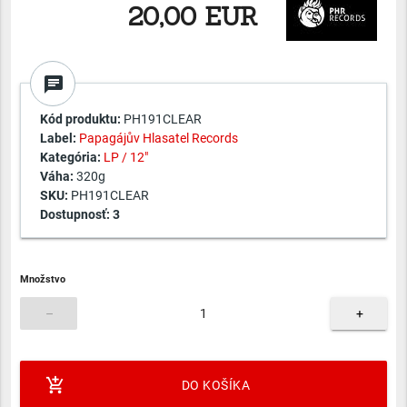
20,00 EUR
chat
Kód produktu:
PH191CLEAR
Label:
Papagájův Hlasatel Records
Kategória:
LP / 12"
Váha:
320g
SKU:
PH191CLEAR
Dostupnosť:
3
Množstvo
–
+
add_shopping_cart
DO KOŠÍKA