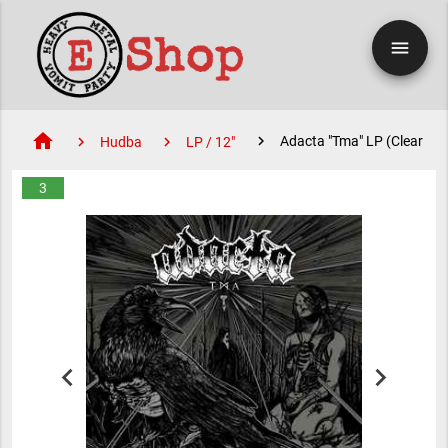
menu
home
Adacta "Tma" LP (Clear with
Hudba
LP / 12"
3