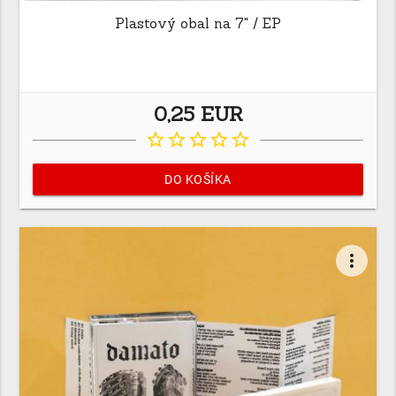
Plastový obal na 7" / EP
0,25 EUR
star_border
star_border
star_border
star_border
star_border
DO KOŠÍKA
more_vert