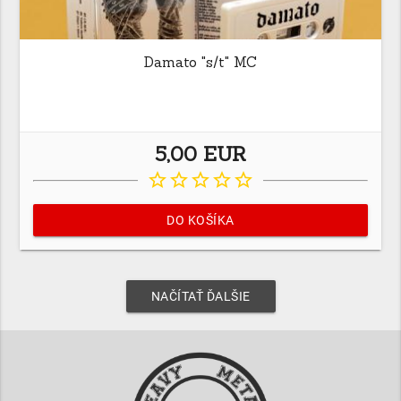
Damato "s/t" MC
5,00 EUR
star_border
star_border
star_border
star_border
star_border
DO KOŠÍKA
NAČÍTAŤ ĎALŠIE