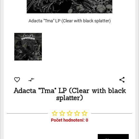
Adacta "Tma" LP (Clear with black splatter)
favorite_border
compare_arrows
share
Adacta "Tma" LP (Clear with black
splatter)
star_border
star_border
star_border
star_border
star_border
Počet hodnotení: 0