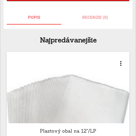
POPIS
RECENZIE (0)
Najpredávanejšie
more_vert
Plastový obal na 12"/LP