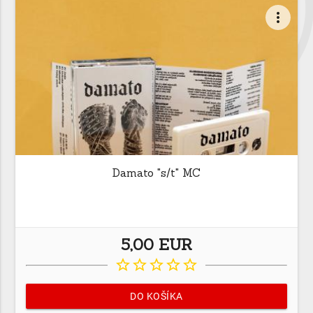
more_vert
Damato "s/t" MC
5,00 EUR
star_border
star_border
star_border
star_border
star_border
DO KOŠÍKA