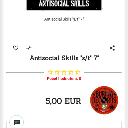
Antisocial Skills "s/t" 7"
favorite_border
compare_arrows
share
Antisocial Skills "s/t" 7"
star_border
star_border
star_border
star_border
star_border
Počet hodnotení: 0
5,00 EUR
chat