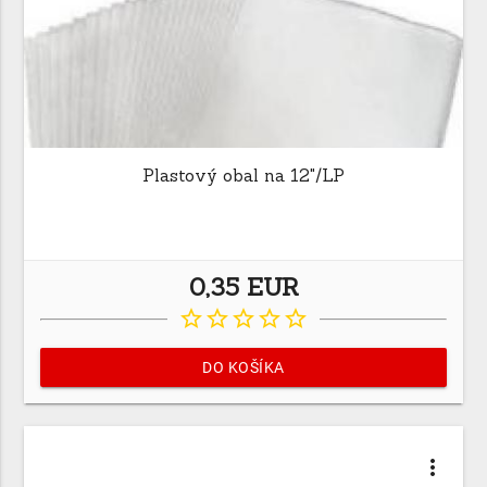
Plastový obal na 12"/LP
0,35 EUR
star_border
star_border
star_border
star_border
star_border
DO KOŠÍKA
more_vert