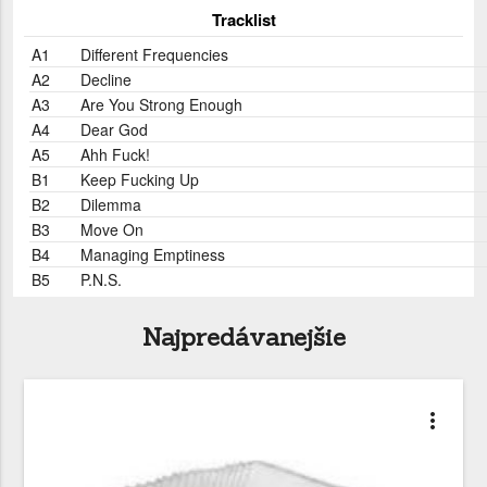
Tracklist
A1
Different Frequencies
A2
Decline
A3
Are You Strong Enough
A4
Dear God
A5
Ahh Fuck!
B1
Keep Fucking Up
B2
Dilemma
B3
Move On
B4
Managing Emptiness
B5
P.N.S.
Najpredávanejšie
more_vert