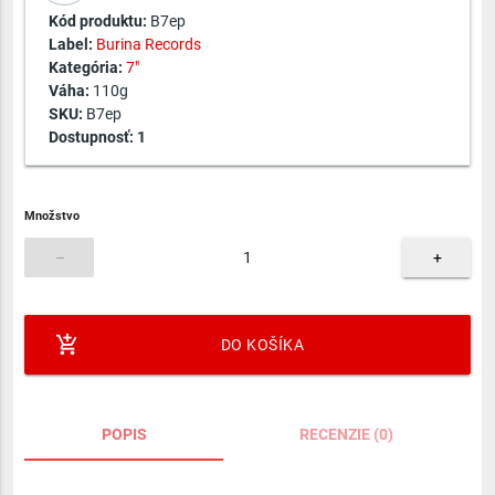
Kód produktu:
B7ep
Label:
Burina Records
Kategória:
7"
Váha:
110g
SKU:
B7ep
Dostupnosť:
1
Množstvo
–
+
add_shopping_cart
DO KOŠÍKA
POPIS
RECENZIE (0)