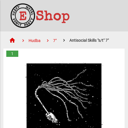
home
Antisocial Skills "s/t" 7"
Hudba
7"
1