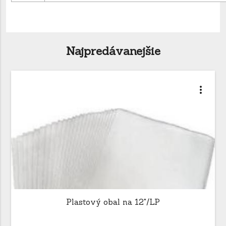
Najpredávanejšie
more_vert
Plastový obal na 12"/LP