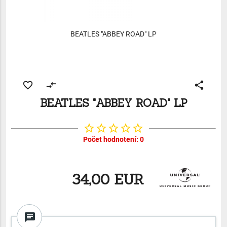
BEATLES "ABBEY ROAD" LP
favorite_border
compare_arrows
share
BEATLES "ABBEY ROAD" LP
star_border
star_border
star_border
star_border
star_border
Počet hodnotení: 0
34,00 EUR
chat