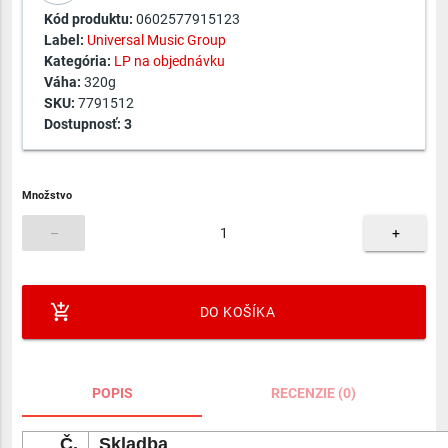
Kód produktu:
0602577915123
Label:
Universal Music Group
Kategória:
LP na objednávku
Váha:
320g
SKU:
7791512
Dostupnosť:
3
Množstvo
–
+
add_shopping_cart
DO KOŠÍKA
POPIS
RECENZIE (0)
Č.
Skladba