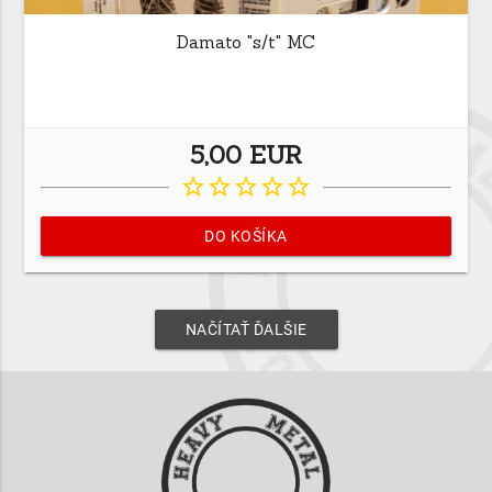
Damato "s/t" MC
5,00 EUR
star_border
star_border
star_border
star_border
star_border
DO KOŠÍKA
NAČÍTAŤ ĎALŠIE