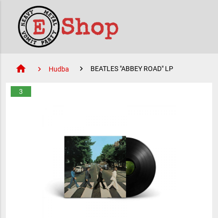
home
BEATLES "ABBEY ROAD" LP
Hudba
3