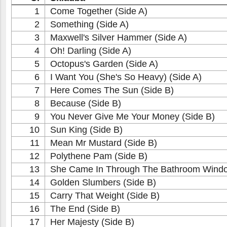
1
Come Together (Side A)
2
Something (Side A)
3
Maxwell's Silver Hammer (Side A)
4
Oh! Darling (Side A)
5
Octopus's Garden (Side A)
6
I Want You (She's So Heavy) (Side A)
7
Here Comes The Sun (Side B)
8
Because (Side B)
9
You Never Give Me Your Money (Side B)
10
Sun King (Side B)
11
Mean Mr Mustard (Side B)
12
Polythene Pam (Side B)
13
She Came In Through The Bathroom Windo
14
Golden Slumbers (Side B)
15
Carry That Weight (Side B)
16
The End (Side B)
17
Her Majesty (Side B)