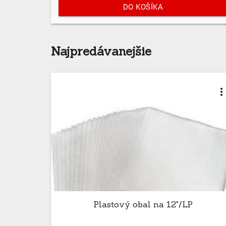
DO KOŠÍKA
Najpredávanejšie
more_ver
Plastový obal na 12"/LP