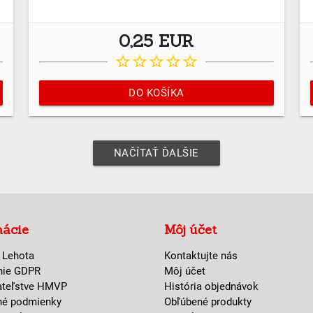
0,25 EUR
star_border
star_border
star_border
star_border
star_border
DO KOŠÍKA
NAČÍTAŤ ĎALŠIE
mácie
Môj účet
 Lehota
Kontaktujte nás
nie GDPR
Môj účet
ateľstve HMVP
História objednávok
né podmienky
Obľúbené produkty