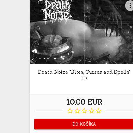
more_ver
Death Nöize "Rites, Curses and Spells"
LP
10,00 EUR
star_border
star_border
star_border
star_border
star_border
DO KOŠÍKA