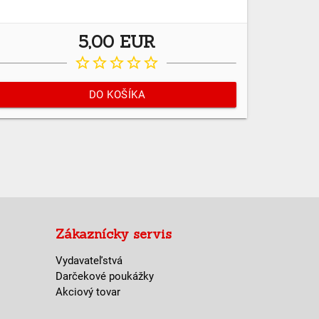
5,00 EUR
star_border
star_border
star_border
star_border
star_border
DO KOŠÍKA
Zákaznícky servis
Vydavateľstvá
Darčekové poukážky
Akciový tovar