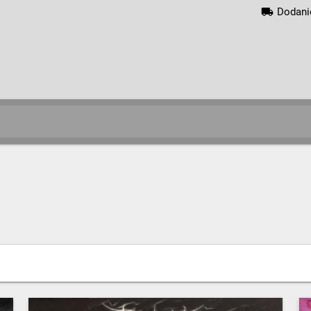
local_shipping
Dodani