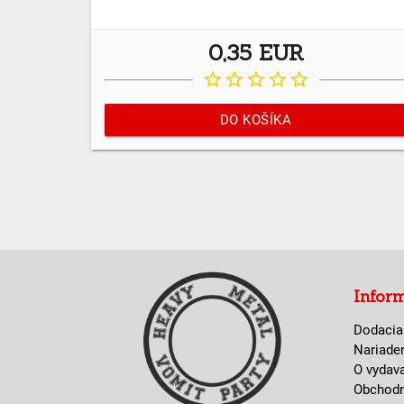
0,35 EUR
star_border
star_border
star_border
star_border
star_border
DO KOŠÍKA
Infor
Dodacia
Nariade
O vydav
Obchod