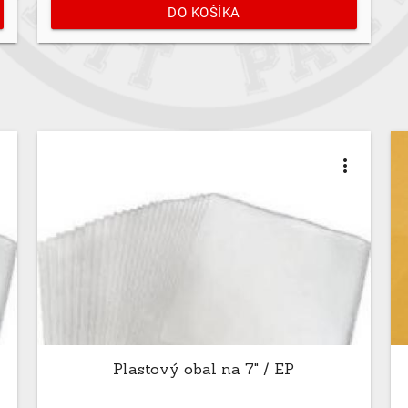
DO KOŠÍKA
t
more_vert
Plastový obal na 7" / EP