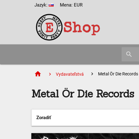
Jazyk:
Mena: EUR
search
home
Metal Ör Die Records
Vydavateľstvá
Metal Ör Die Records
Zoradiť