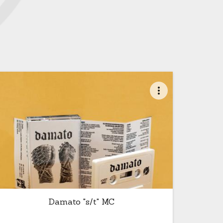
more_vert
Damato "s/t" MC