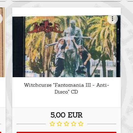
t
more_vert
Witchcurse "Fantomania III - Anti-
Disco" CD
5,00 EUR
star_border
star_border
star_border
star_border
star_border