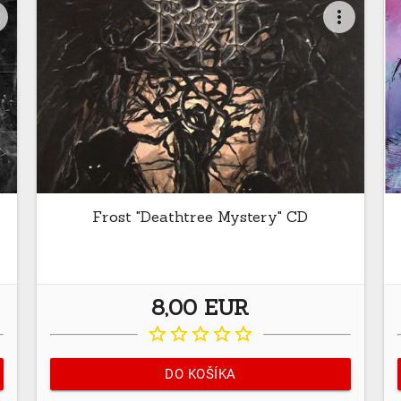
t
more_vert
Frost "Deathtree Mystery" CD
8,00 EUR
star_border
star_border
star_border
star_border
star_border
DO KOŠÍKA