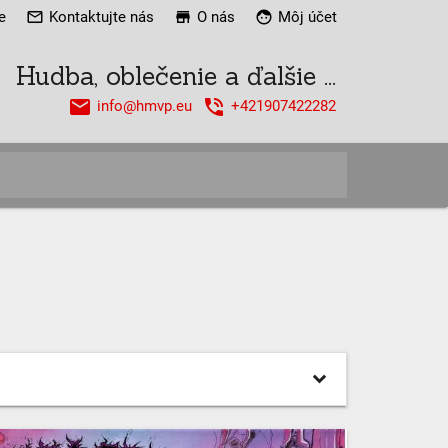
e
mail_outline
Kontaktujte nás
store
O nás
face
Môj účet
Hudba, oblečenie a ďalšie ...
email
phone_in_talk
info@hmvp.eu
+421907422282
close