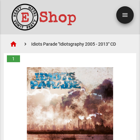
menu
home
Idiots Parade "Idiotsgraphy 2005 - 2013" CD
1