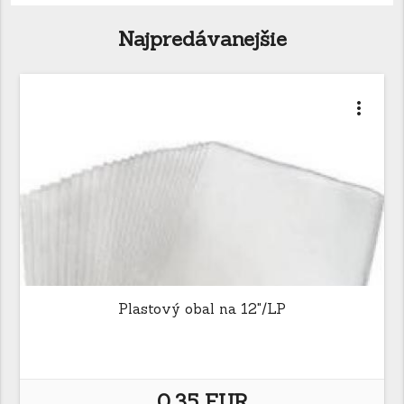
Najpredávanejšie
more_vert
Plastový obal na 12"/LP
0,35 EUR