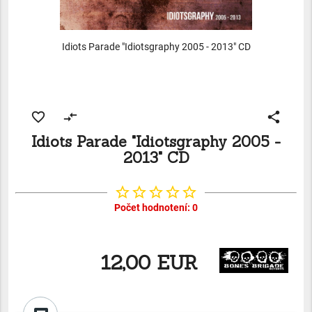
Idiots Parade "Idiotsgraphy 2005 - 2013" CD
favorite_border
compare_arrows
share
Idiots Parade "Idiotsgraphy 2005 -
2013" CD
star_border
star_border
star_border
star_border
star_border
Počet hodnotení: 0
12,00 EUR