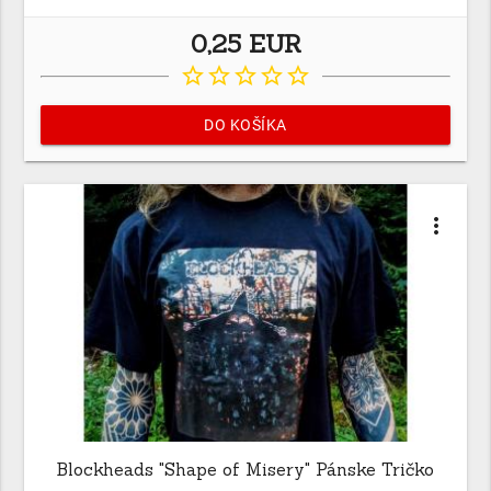
0,25 EUR
star_border
star_border
star_border
star_border
star_border
DO KOŠÍKA
more_vert
Blockheads "Shape of Misery" Pánske Tričko