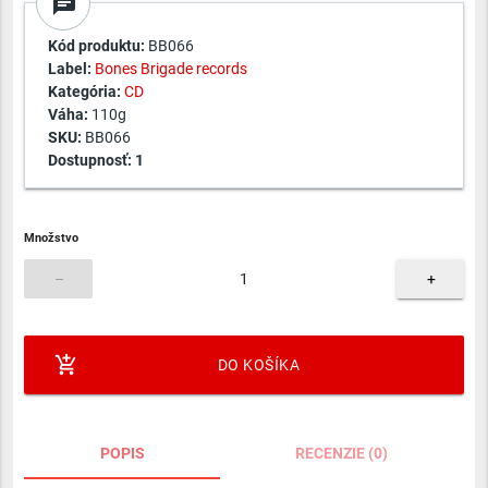
chat
Kód produktu:
BB066
Label:
Bones Brigade records
Kategória:
CD
Váha:
110g
SKU:
BB066
Dostupnosť:
1
Množstvo
–
+
add_shopping_cart
DO KOŠÍKA
POPIS
RECENZIE (0)