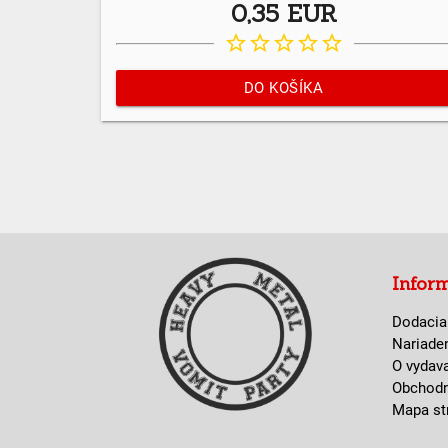
0,35 EUR
star_border
star_border
star_border
star_border
star_border
DO KOŠÍKA
Infor
Dodacia
Nariade
O vydav
Obchod
Mapa st