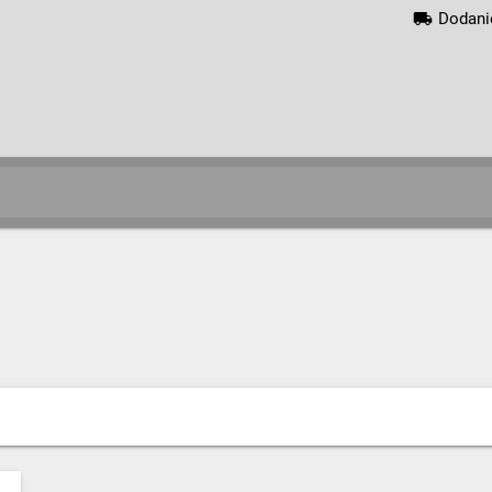
local_shipping
Dodani