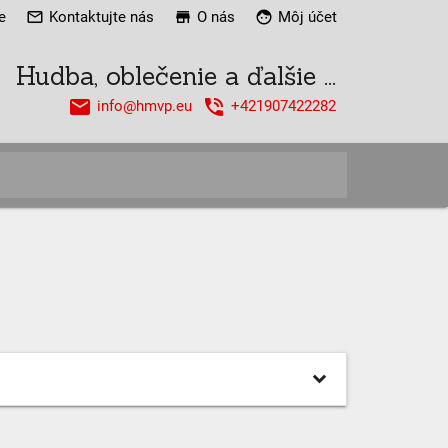
e
mail_outline
Kontaktujte nás
store
O nás
face
Môj účet
Hudba, oblečenie a ďalšie ...
email
phone_in_talk
info@hmvp.eu
+421907422282
close