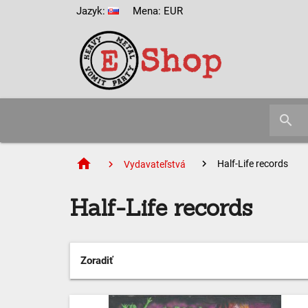
Jazyk:
Mena: EUR
search
home
Half-Life records
Vydavateľstvá
Half-Life records
Zoradiť