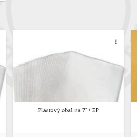
t
more_vert
Plastový obal na 7" / EP