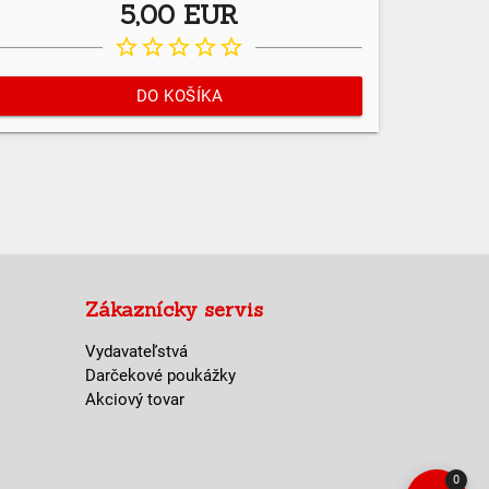
5,00 EUR
star_border
star_border
star_border
star_border
star_border
DO KOŠÍKA
Zákaznícky servis
Vydavateľstvá
Darčekové poukážky
Akciový tovar
0