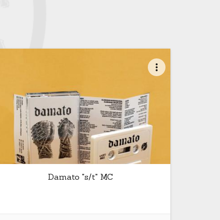
more_vert
Damato "s/t" MC