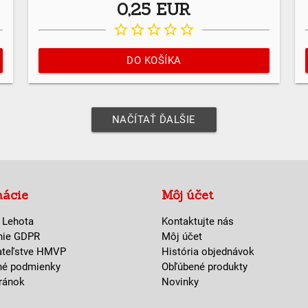
0,25 EUR
star_border
star_border
star_border
star_border
star_border
DO KOŠÍKA
NAČÍTAŤ ĎALŠIE
mácie
Môj účet
 Lehota
Kontaktujte nás
nie GDPR
Môj účet
ateľstve HMVP
História objednávok
né podmienky
Obľúbené produkty
ránok
Novinky