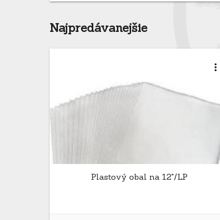
Najpredávanejšie
more_ver
Plastový obal na 12"/LP