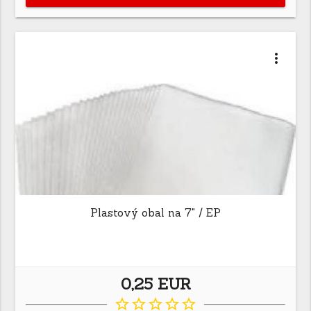
more_vert
Plastový obal na 7" / EP
0,25 EUR
star_border
star_border
star_border
star_border
star_border