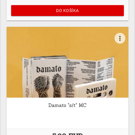
DO KOŠÍKA
more_vert
Damato "s/t" MC