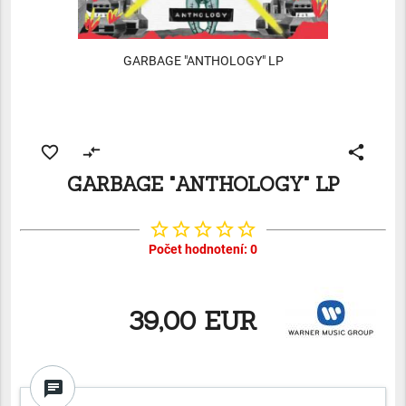
GARBAGE "ANTHOLOGY" LP
favorite_border
compare_arrows
share
GARBAGE "ANTHOLOGY" LP
star_border
star_border
star_border
star_border
star_border
Počet hodnotení: 0
39,00 EUR
chat