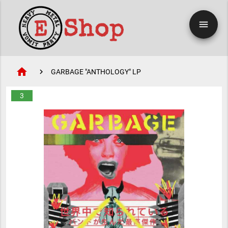
menu
home
GARBAGE "ANTHOLOGY" LP
3