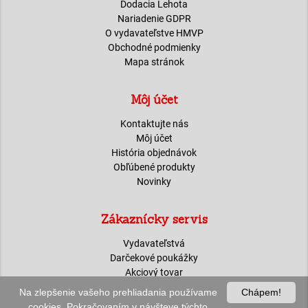
Dodacia Lehota
Nariadenie GDPR
O vydavateľstve HMVP
Obchodné podmienky
Mapa stránok
Môj účet
Kontaktujte nás
Môj účet
História objednávok
Obľúbené produkty
Novinky
Zákaznícky servis
Vydavateľstvá
Darčekové poukážky
Akciový tovar
Na zlepšenie vašeho prehliadania používame
Chápem!
0
shopping_cart
cookies. Pokračovaním v návšteve týchto