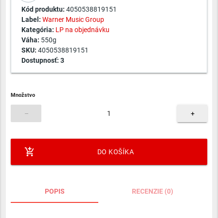
Kód produktu:
4050538819151
Label:
Warner Music Group
Kategória:
LP na objednávku
Váha:
550g
SKU:
4050538819151
Dostupnosť:
3
Množstvo
–
+
add_shopping_cart
DO KOŠÍKA
POPIS
RECENZIE (0)