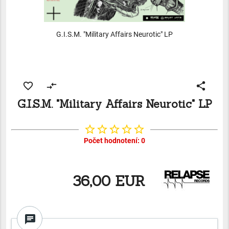
G.I.S.M. "Military Affairs Neurotic" LP
favorite_border
compare_arrows
share
G.I.S.M. "Military Affairs Neurotic" LP
star_border
star_border
star_border
star_border
star_border
Počet hodnotení: 0
36,00 EUR
chat