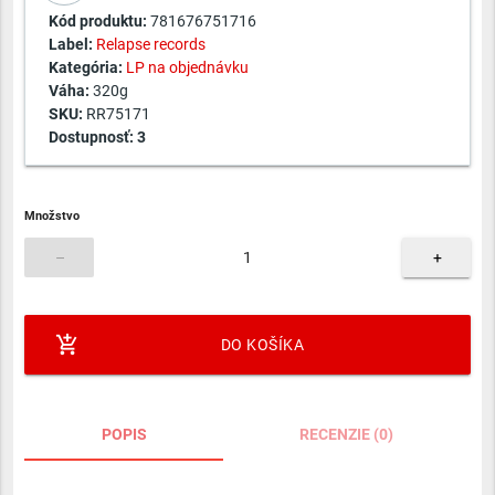
Kód produktu:
781676751716
Label:
Relapse records
Kategória:
LP na objednávku
Váha:
320g
SKU:
RR75171
Dostupnosť:
3
Množstvo
–
+
add_shopping_cart
DO KOŠÍKA
POPIS
RECENZIE (0)