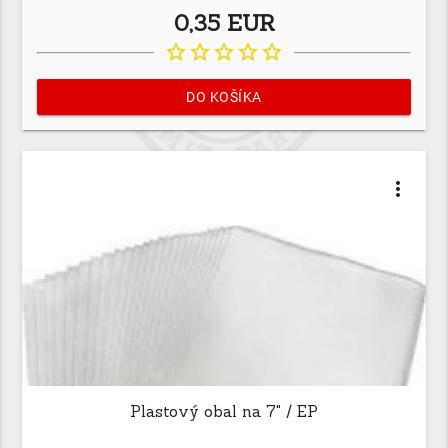
0,35 EUR
star_border
star_border
star_border
star_border
star_border
DO KOŠÍKA
more_vert
Plastový obal na 7" / EP