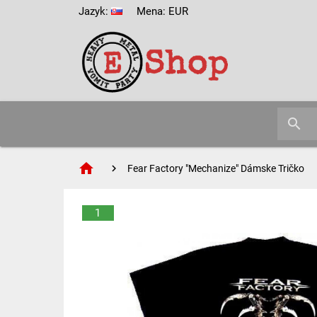
Jazyk:
Mena: EUR
search
home
Fear Factory "Mechanize" Dámske Tričko
1