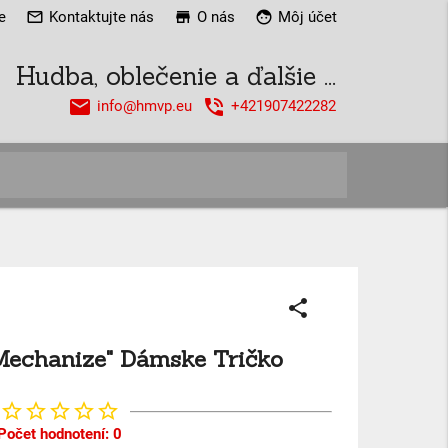
e
mail_outline
Kontaktujte nás
store
O nás
face
Môj účet
Hudba, oblečenie a ďalšie ...
email
phone_in_talk
info@hmvp.eu
+421907422282
close
share
"Mechanize" Dámske Tričko
star_border
star_border
star_border
star_border
star_border
Počet hodnotení: 0