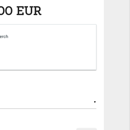
,00 EUR
erch
▼