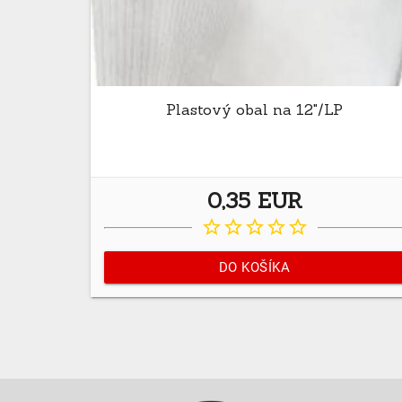
Plastový obal na 12"/LP
0,35 EUR
star_border
star_border
star_border
star_border
star_border
DO KOŠÍKA