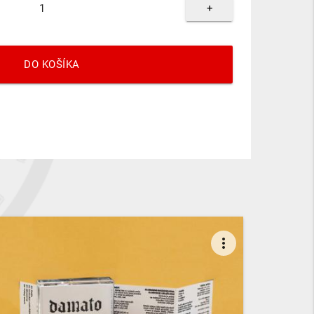
+
DO KOŠÍKA
more_vert