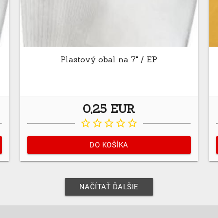
Plastový obal na 7" / EP
0,25 EUR
star_border
star_border
star_border
star_border
star_border
DO KOŠÍKA
NAČÍTAŤ ĎALŠIE