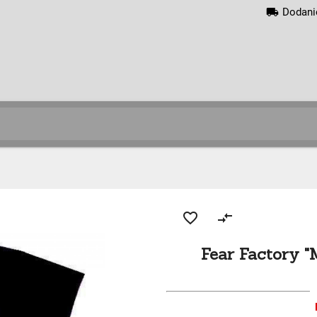
local_shipping
Dodani
favorite_border
compare_arrows
Fear Factory 