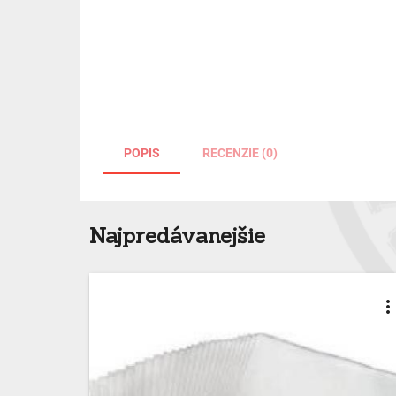
POPIS
RECENZIE (0)
Najpredávanejšie
more_ver