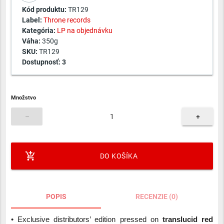
Kód produktu:
TR129
Label:
Throne records
Kategória:
LP na objednávku
Váha:
350g
SKU:
TR129
Dostupnosť:
3
Množstvo
–
+
add_shopping_cart
DO KOŠÍKA
POPIS
RECENZIE (0)
• Exclusive distributors’ edition pressed on
translucid red