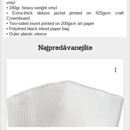
vinyl
• 180gr. heavy-weight vinyl
• Extra-thick deluxe jacket printed on 425gsm craft
Crownboard
• Two-sided insert printed on 200gsm art paper
• Polylined black-inked paper bag
• Outer plastic sleeve
Najpredávanejšie
more_vert