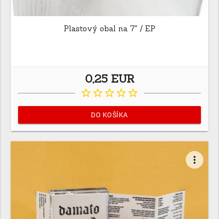
Plastový obal na 7" / EP
0,25 EUR
star_border
star_border
star_border
star_border
star_border
DO KOŠÍKA
more_vert