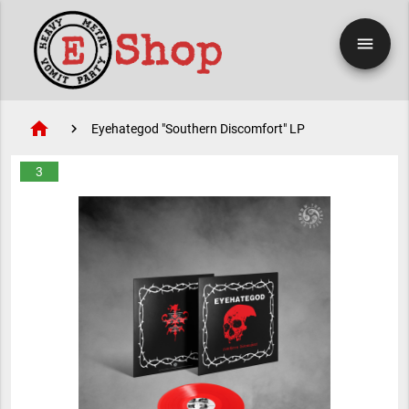
menu
home
Eyehategod "Southern Discomfort" LP
3