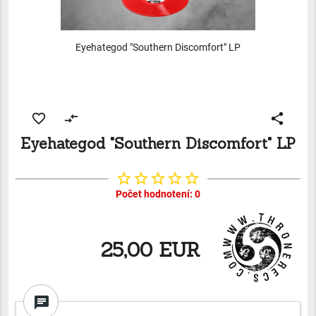
Eyehategod "Southern Discomfort" LP
favorite_border
compare_arrows
share
Eyehategod "Southern Discomfort" LP
star_border
star_border
star_border
star_border
star_border
Počet hodnotení: 0
25,00 EUR
chat