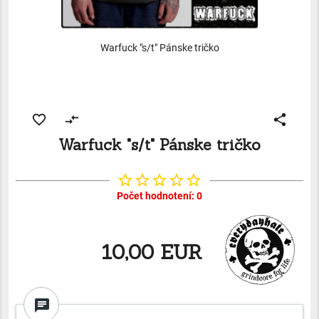
Warfuck "s/t" Pánske tričko
favorite_border
compare_arrows
share
Warfuck "s/t" Pánske tričko
star_border
star_border
star_border
star_border
star_border
Počet hodnotení: 0
10,00 EUR
chat