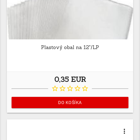
Plastový obal na 12"/LP
0,35 EUR
star_border
star_border
star_border
star_border
star_border
DO KOŠÍKA
more_vert