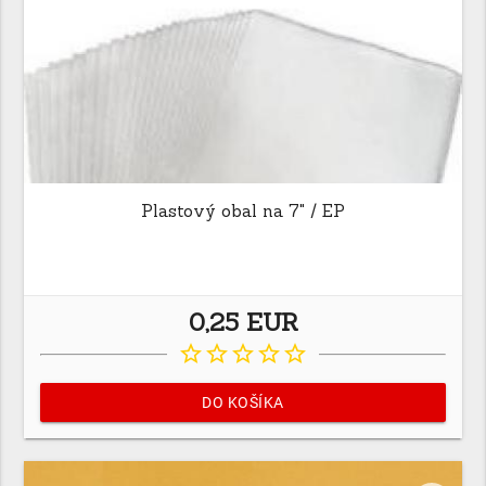
Plastový obal na 7" / EP
0,25 EUR
star_border
star_border
star_border
star_border
star_border
DO KOŠÍKA