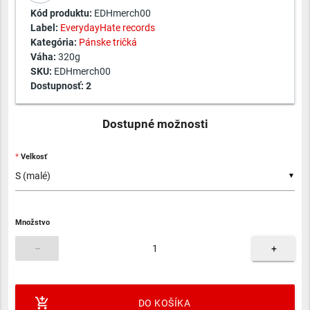
Kód produktu:
EDHmerch00
Label:
EverydayHate records
Kategória:
Pánske tričká
Váha:
320g
SKU:
EDHmerch00
Dostupnosť:
2
Dostupné možnosti
Velkosť
▼
Množstvo
–
+
add_shopping_cart
DO KOŠÍKA