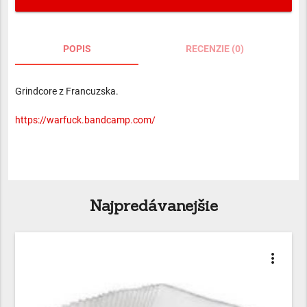
POPIS
RECENZIE (0)
Grindcore z Francuzska.
https://warfuck.bandcamp.com/
Najpredávanejšie
more_vert