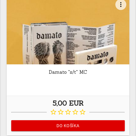
more_vert
Damato "s/t" MC
5,00 EUR
star_border
star_border
star_border
star_border
star_border
DO KOŠÍKA