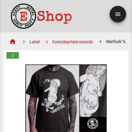
menu
home
Warfuck "s/t" 
Label
EverydayHate records
2