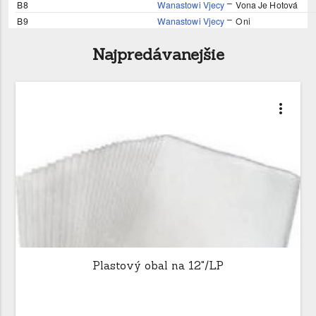
–
B8
Wanastowi Vjecy
Vona Je Hotová
–
B9
Wanastowi Vjecy
Oni
Najpredávanejšie
more_vert
Plastový obal na 12"/LP