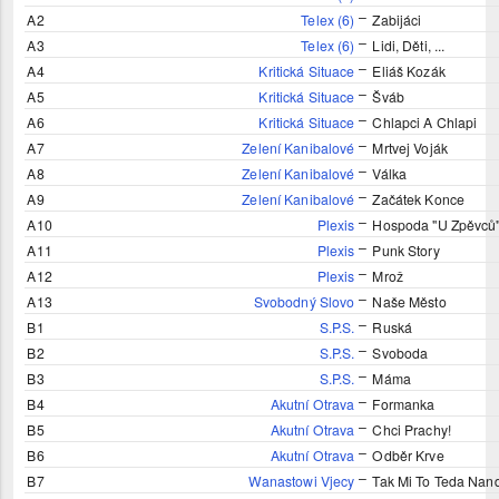
–
A2
Telex (6)
Zabijáci
–
A3
Telex (6)
Lidi, Děti, ...
–
A4
Kritická Situace
Eliáš Kozák
–
A5
Kritická Situace
Šváb
–
A6
Kritická Situace
Chlapci A Chlapi
–
A7
Zelení Kanibalové
Mrtvej Voják
–
A8
Zelení Kanibalové
Válka
–
A9
Zelení Kanibalové
Začátek Konce
–
A10
Plexis
Hospoda "U Zpěvců
–
A11
Plexis
Punk Story
–
A12
Plexis
Mrož
–
A13
Svobodný Slovo
Naše Město
–
B1
S.P.S.
Ruská
–
B2
S.P.S.
Svoboda
–
B3
S.P.S.
Máma
–
B4
Akutní Otrava
Formanka
–
B5
Akutní Otrava
Chci Prachy!
–
B6
Akutní Otrava
Odběr Krve
–
B7
Wanastowi Vjecy
Tak Mi To Teda Nan