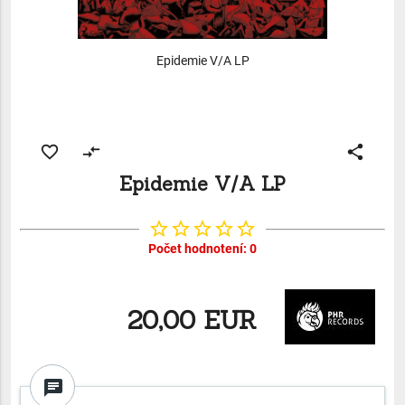
Epidemie V/A LP
favorite_border
compare_arrows
share
Epidemie V/A LP
star_border
star_border
star_border
star_border
star_border
Počet hodnotení: 0
20,00 EUR
chat