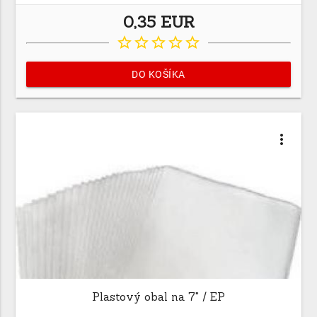
0,35 EUR
star_border
star_border
star_border
star_border
star_border
DO KOŠÍKA
more_vert
Plastový obal na 7" / EP