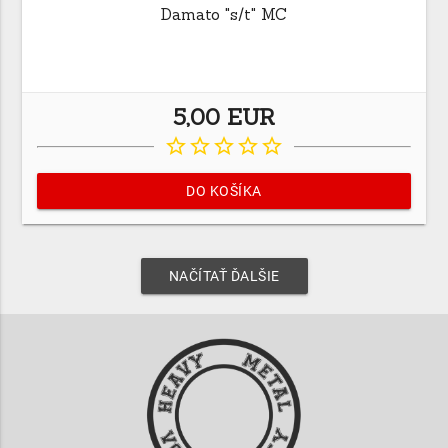
Damato "s/t" MC
5,00 EUR
star_border
star_border
star_border
star_border
star_border
DO KOŠÍKA
NAČÍTAŤ ĎALŠIE