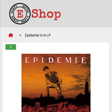
home
Epidemie V/A LP
3