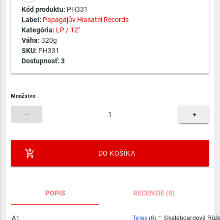
Kód produktu:
PH331
Label:
Papagájův Hlasatel Records
Kategória:
LP / 12"
Váha:
320g
SKU:
PH331
Dostupnosť:
3
Množstvo
–
+
add_shopping_cart
DO KOŠÍKA
POPIS
RECENZIE (0)
–
A1
Telex (6)
Skateboardová Růž