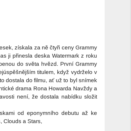
esek, získala za ně čtyři ceny Grammy
as ji přinesla deska Watermark z roku
tupenou do světa hvězd. První Grammy
júspěšnějším titulem, když vydrželo v
dostala do filmu, ať už to byl snímek
mantické drama Rona Howarda Navždy a
osti není, že dostala nabídku složit
deskami od eponymního debutu až ke
, Clouds a Stars,