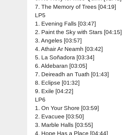
7. The Memory of Trees [04:19]
LP5
1. Evening Falls [03:47]
2. Paint the Sky with Stars [04:15]
3. Angeles [03:57]
4. Athair Ar Neamh [03:42]
5. La Soñadora [03:34]
6. Aldebaran [03:05]
7. Deireadh an Tuath [01:43]
8. Eclipse [01:32]
9. Exile [04:22]
LP6
1. On Your Shore [03:59]
2. Evacuee [03:50]
3. Marble Halls [03:55]
4. Hope Has a Place [04:44]