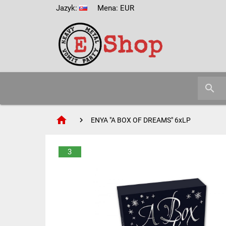
Jazyk:
Mena: EUR
search
home
ENYA "A BOX OF DREAMS" 6xLP
3