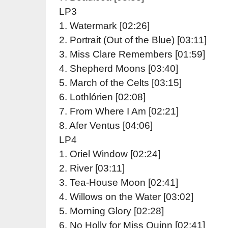
LP3
1. Watermark [02:26]
2. Portrait (Out of the Blue) [03:11]
3. Miss Clare Remembers [01:59]
4. Shepherd Moons [03:40]
5. March of the Celts [03:15]
6. Lothlórien [02:08]
7. From Where I Am [02:21]
8. Afer Ventus [04:06]
LP4
1. Oriel Window [02:24]
2. River [03:11]
3. Tea-House Moon [02:41]
4. Willows on the Water [03:02]
5. Morning Glory [02:28]
6. No Holly for Miss Quinn [02:41]