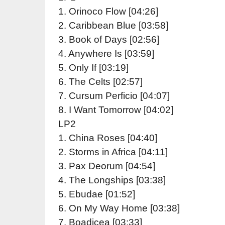
1. Orinoco Flow [04:26]
2. Caribbean Blue [03:58]
3. Book of Days [02:56]
4. Anywhere Is [03:59]
5. Only If [03:19]
6. The Celts [02:57]
7. Cursum Perficio [04:07]
8. I Want Tomorrow [04:02]
LP2
1. China Roses [04:40]
2. Storms in Africa [04:11]
3. Pax Deorum [04:54]
4. The Longships [03:38]
5. Ebudae [01:52]
6. On My Way Home [03:38]
7. Boadicea [03:33]