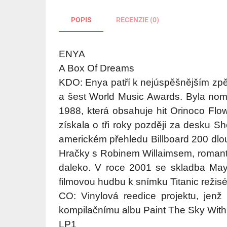
POPIS
RECENZIE (0)
ENYA
A Box Of Dreams
KDO: Enya patří k nejúspěšnějším zpě
a šest World Music Awards. Byla nomi
1988, která obsahuje hit Orinoco Fl
získala o tři roky později za desku 
americkém přehledu Billboard 200 dlo
Hračky s Robinem Willaimsem, romant
daleko. V roce 2001 se skladba May 
filmovou hudbu k snímku Titanic režis
CO: Vinylová reedice projektu, je
kompilačnímu albu Paint The Sky With S
LP1