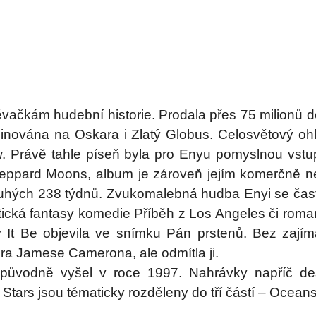
vačkám hudební historie. Prodala přes 75 milionů d
nována na Oskara i Zlatý Globus. Celosvětový ohl
ow. Právě tahle píseň byla pro Enyu pomyslnou vs
Sheppard Moons, album je zároveň jejím komerčně ne
uhých 238 týdnů. Zvukomalebná hudba Enyi se často 
ická fantasy komedie Příběh z Los Angeles či ro
It Be objevila ve snímku Pán prstenů. Bez zajímav
éra Jamese Camerona, ale odmítla ji.
nž původně vyšel v roce 1997. Nahrávky napříč 
tars jsou tématicky rozděleny do tří částí – Oceans