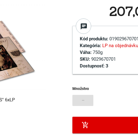
207
chat
Kód produktu:
01902967070
Kategória:
LP na objednávk
Váha:
750g
SKU:
9029670701
Dostupnosť:
3
Množstvo
S" 6xLP
–
add_shopping_cart