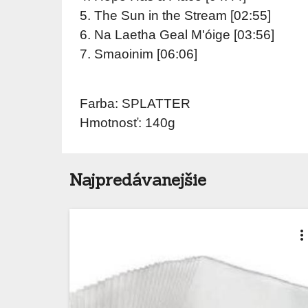
5. The Sun in the Stream [02:55]
6. Na Laetha Geal M'óige [03:56]
7. Smaoinim [06:06]
Farba: SPLATTER
Hmotnosť: 140g
Najpredávanejšie
more_ver