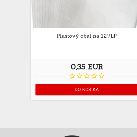
Plastový obal na 12"/LP
0,35 EUR
star_border
star_border
star_border
star_border
star_border
DO KOŠÍKA