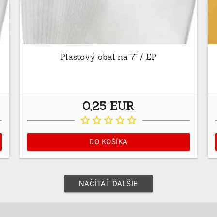
Plastový obal na 7" / EP
0,25 EUR
star_border
star_border
star_border
star_border
star_border
DO KOŠÍKA
NAČÍTAŤ ĎALŠIE