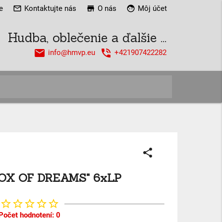
e
mail_outline
Kontaktujte nás
store
O nás
face
Môj účet
Hudba, oblečenie a ďalšie ...
email
phone_in_talk
info@hmvp.eu
+421907422282
close
share
OX OF DREAMS" 6xLP
star_border
star_border
star_border
star_border
star_border
Počet hodnotení: 0