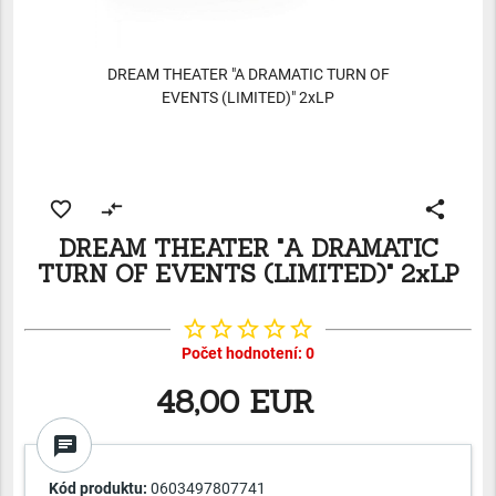
DREAM THEATER "A DRAMATIC TURN OF
EVENTS (LIMITED)" 2xLP
favorite_border
compare_arrows
share
DREAM THEATER "A DRAMATIC
TURN OF EVENTS (LIMITED)" 2xLP
star_border
star_border
star_border
star_border
star_border
Počet hodnotení: 0
48,00 EUR
chat
Kód produktu:
0603497807741