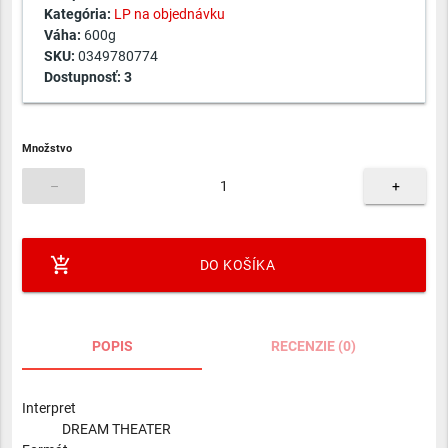
Kategória:
LP na objednávku
Váha:
600g
SKU:
0349780774
Dostupnosť:
3
Množstvo
–
+
add_shopping_cart
DO KOŠÍKA
POPIS
RECENZIE (0)
Interpret
DREAM THEATER