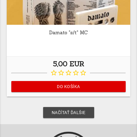
Damato "s/t" MC
5,00 EUR
star_border
star_border
star_border
star_border
star_border
DO KOŠÍKA
NAČÍTAŤ ĎALŠIE