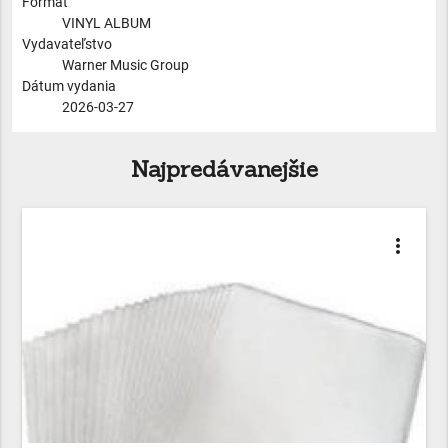
Formát
VINYL ALBUM
Vydavateľstvo
Warner Music Group
Dátum vydania
2026-03-27
Najpredávanejšie
more_vert