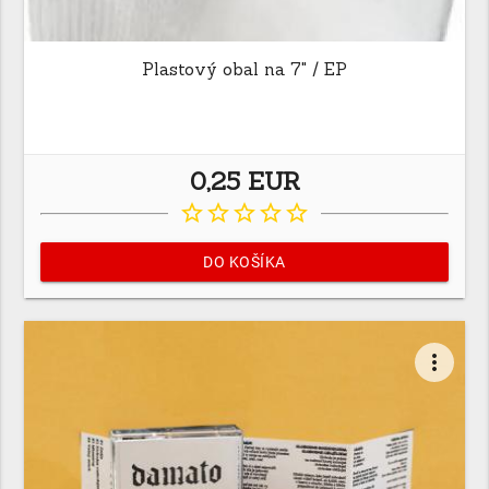
Plastový obal na 7" / EP
0,25 EUR
star_border
star_border
star_border
star_border
star_border
DO KOŠÍKA
more_vert