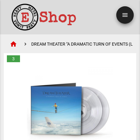
menu
home
DREAM THEATER "A DRAMATIC TURN OF EVENTS (LIMIT
3