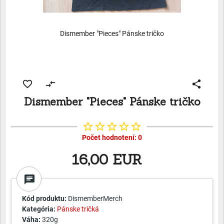
Dismember "Pieces" Pánske tričko
favorite_border
compare_arrows
share
Dismember "Pieces" Pánske tričko
star_border
star_border
star_border
star_border
star_border
Počet hodnotení: 0
16,00 EUR
chat
Kód produktu:
DismemberMerch
Kategória:
Pánske tričká
Váha:
320g