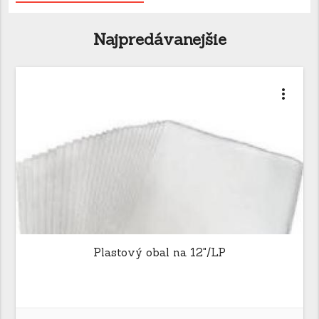
Najpredávanejšie
more_vert
Plastový obal na 12"/LP