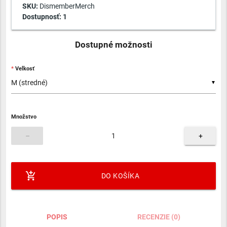
SKU:
DismemberMerch
Dostupnosť:
1
Dostupné možnosti
Velkosť
▼
Množstvo
–
+
add_shopping_cart
DO KOŠÍKA
POPIS
RECENZIE (0)