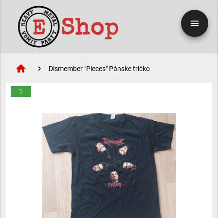
menu
home
Dismember "Pieces" Pánske tričko
1