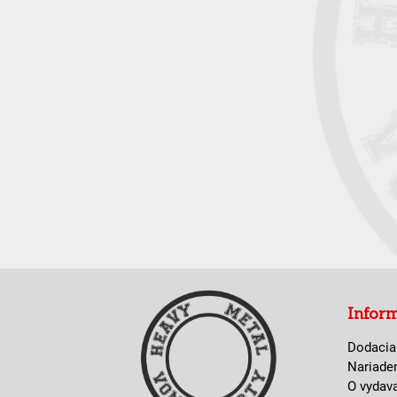
Infor
Dodacia
Nariade
O vydav