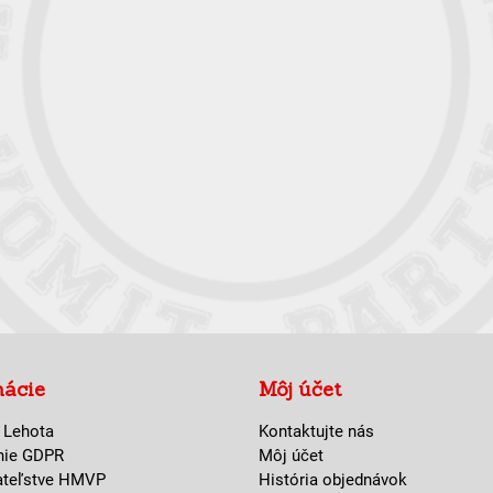
mácie
Môj účet
 Lehota
Kontaktujte nás
nie GDPR
Môj účet
ateľstve HMVP
História objednávok