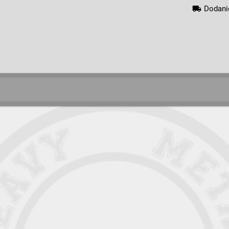
local_shipping
Dodani