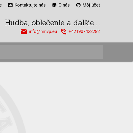
e
mail_outline
Kontaktujte nás
store
O nás
face
Môj účet
Hudba, oblečenie a ďalšie ...
email
phone_in_talk
info@hmvp.eu
+421907422282
close