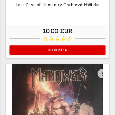
Last Days of Humanity Chrbtová Nášivka
10,00 EUR
star_border
star_border
star_border
star_border
star_border
DO KOŠÍKA
more_vert