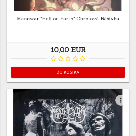
Manowar "Hell on Earth" Chrbtová Nášivka
10,00 EUR
star_border
star_border
star_border
star_border
star_border
DO KOŠÍKA
more_vert