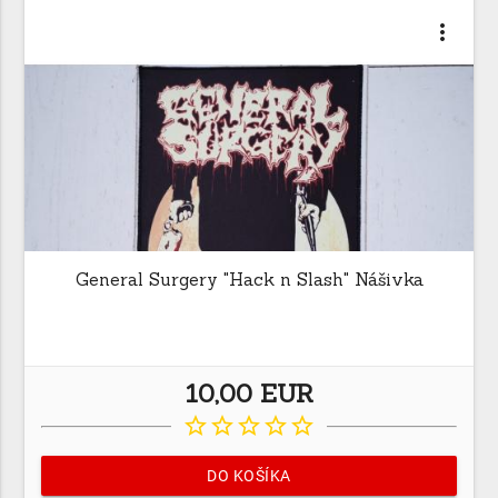
more_vert
General Surgery "Hack n Slash" Nášivka
10,00 EUR
star_border
star_border
star_border
star_border
star_border
DO KOŠÍKA