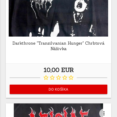
Darkthrone "Transilvanian Hunger" Chrbtová
Nášivka
10,00 EUR
star_border
star_border
star_border
star_border
star_border
DO KOŠÍKA
more_vert