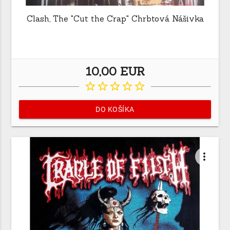
Clash, The "Cut the Crap" Chrbtová Nášivka
10,00 EUR
star_border
star_border
star_border
star_border
star_border
DO KOŠÍKA
more_vert