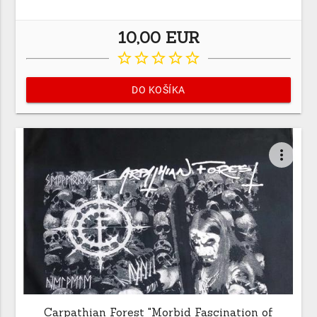
10,00 EUR
star_border
star_border
star_border
star_border
star_border
DO KOŠÍKA
more_vert
Carpathian Forest "Morbid Fascination of