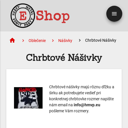
menu
home
Chrbtové Nášivky
Oblečenie
Nášivky
Chrbtové Nášivky
Chrbtové nášivky majú rôznu dľžku a
širku ak potrebujete vedieť pri
konkretnej chrbtovke rozmer napíšte
nám email na
info@hmvp.eu
pošleme Vám rozmery.