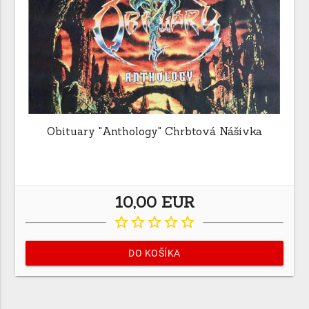
Obituary "Anthology" Chrbtová Nášivka
10,00 EUR
star_border
star_border
star_border
star_border
star_border
DO KOŠÍKA