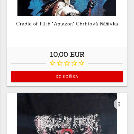
Cradle of Filth "Amazon" Chrbtová Nášivka
10,00 EUR
star_border
star_border
star_border
star_border
star_border
DO KOŠÍKA
more_vert