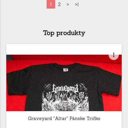
1
2
>
>|
Top produkty
more_vert
Graveyard "Altar" Pánske Tričko