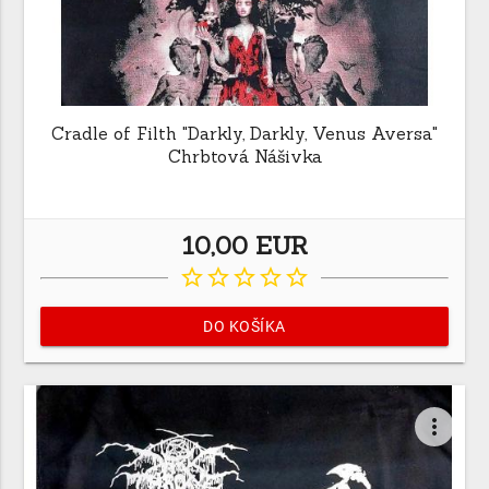
Cradle of Filth "Darkly, Darkly, Venus Aversa"
Chrbtová Nášivka
10,00 EUR
star_border
star_border
star_border
star_border
star_border
DO KOŠÍKA
more_vert