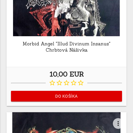
Morbid Angel "Illud Divinum Insanus"
Chrbtová Nášivka
10,00 EUR
star_border
star_border
star_border
star_border
star_border
DO KOŠÍKA
more_vert