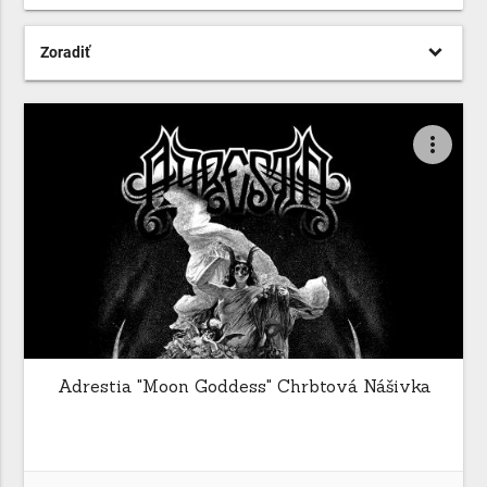
Zoradiť
more_vert
Adrestia "Moon Goddess" Chrbtová Nášivka