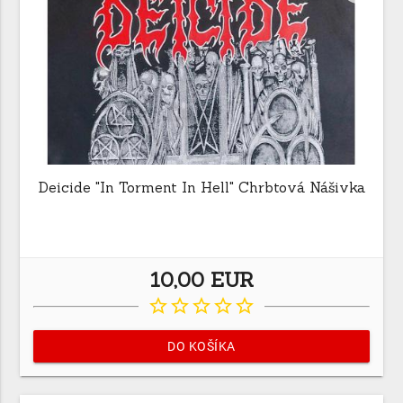
Deicide "In Torment In Hell" Chrbtová Nášivka
10,00 EUR
star_border
star_border
star_border
star_border
star_border
DO KOŠÍKA