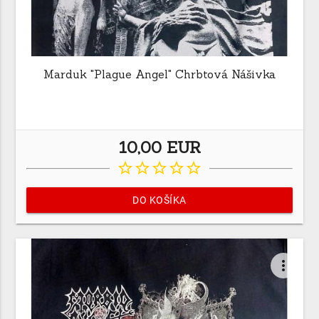
Marduk "Plague Angel" Chrbtová Nášivka
10,00 EUR
star_border
star_border
star_border
star_border
star_border
DO KOŠÍKA
more_vert