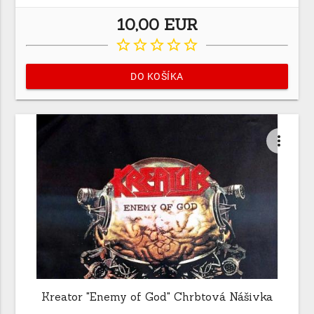
10,00 EUR
star_border
star_border
star_border
star_border
star_border
DO KOŠÍKA
more_vert
Kreator "Enemy of God" Chrbtová Nášivka