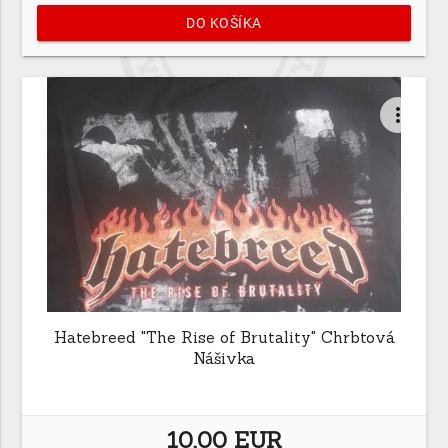
DO KOŠÍKA
more_vert
Hatebreed "The Rise of Brutality" Chrbtová
Nášivka
10,00 EUR