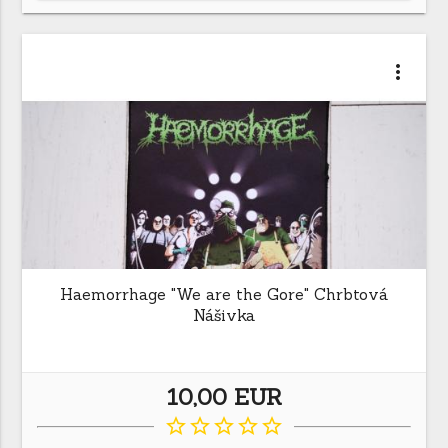
more_vert
Haemorrhage "We are the Gore" Chrbtová
Nášivka
10,00 EUR
star_border
star_border
star_border
star_border
star_border