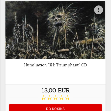
more_vert
Humiliation "XI: Triumphant" CD
13,00 EUR
star_border
star_border
star_border
star_border
star_border
DO KOŠÍKA