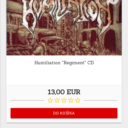
Humiliation "Regiment" CD
13,00 EUR
star_border
star_border
star_border
star_border
star_border
DO KOŠÍKA