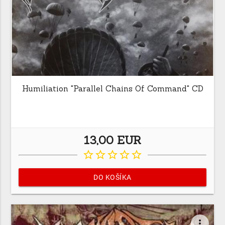
Humiliation "Parallel Chains Of Command" CD
13,00 EUR
star_border
star_border
star_border
star_border
star_border
DO KOŠÍKA
more_vert