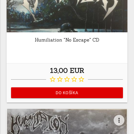
Humiliation "No Escape" CD
13,00 EUR
star_border
star_border
star_border
star_border
star_border
DO KOŠÍKA
more_vert