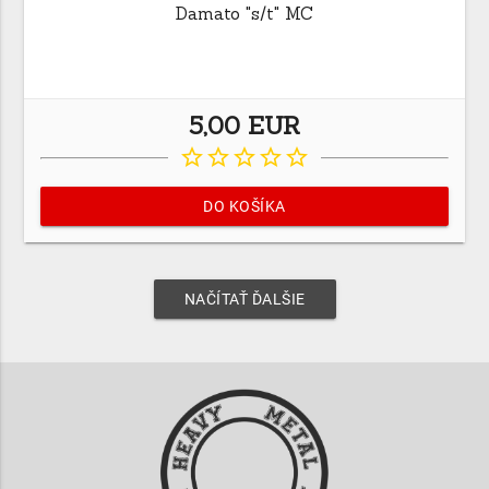
Damato "s/t" MC
5,00 EUR
star_border
star_border
star_border
star_border
star_border
DO KOŠÍKA
NAČÍTAŤ ĎALŠIE