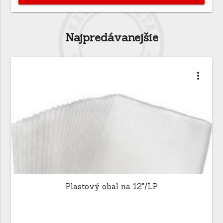
Najpredávanejšie
more_vert
Plastový obal na 12"/LP