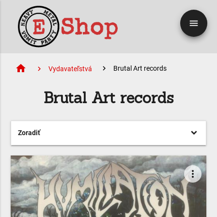
menu
home
Brutal Art records
Vydavateľstvá
Brutal Art records
Zoradiť
more_vert