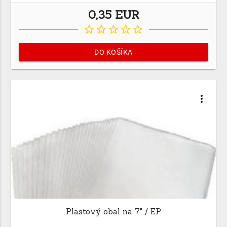
0,35 EUR
star_border
star_border
star_border
star_border
star_border
DO KOŠÍKA
more_vert
Plastový obal na 7" / EP