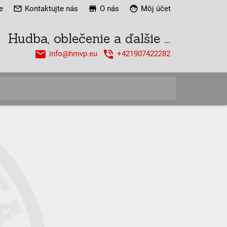
e
mail_outline
Kontaktujte nás
store
O nás
face
Môj účet
Hudba, oblečenie a ďalšie ...
email
phone_in_talk
info@hmvp.eu
+421907422282
close