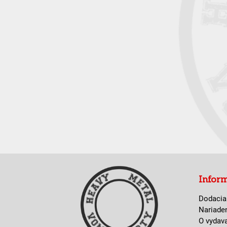
Infor
Dodacia
Nariade
O vydav