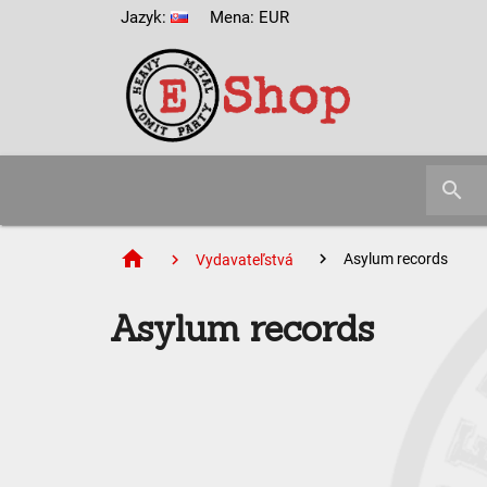
Jazyk:
Mena: EUR
search
home
Asylum records
Vydavateľstvá
Asylum records