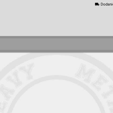
local_shipping
Dodani