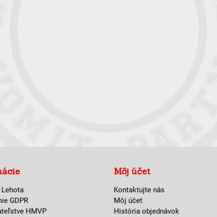
mácie
Môj účet
 Lehota
Kontaktujte nás
nie GDPR
Môj účet
ateľstve HMVP
História objednávok